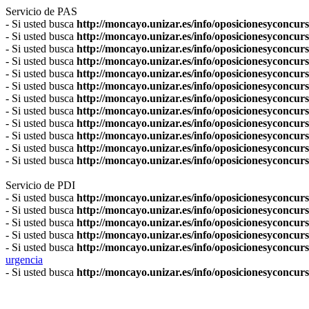
Servicio de PAS
- Si usted busca
http://moncayo.unizar.es/info/oposicionesyconcurso
- Si usted busca
http://moncayo.unizar.es/info/oposicionesyconcurs
- Si usted busca
http://moncayo.unizar.es/info/oposicionesyconcurso
- Si usted busca
http://moncayo.unizar.es/info/oposicionesyconcurs
- Si usted busca
http://moncayo.unizar.es/info/oposicionesyconcur
- Si usted busca
http://moncayo.unizar.es/info/oposicionesyconcurs
- Si usted busca
http://moncayo.unizar.es/info/oposicionesyconcurs
- Si usted busca
http://moncayo.unizar.es/info/oposicionesyconcurso
- Si usted busca
http://moncayo.unizar.es/info/oposicionesyconcurs
- Si usted busca
http://moncayo.unizar.es/info/oposicionesyconcur
- Si usted busca
http://moncayo.unizar.es/info/oposicionesyconcurs
- Si usted busca
http://moncayo.unizar.es/info/oposicionesyconcurs
Servicio de PDI
- Si usted busca
http://moncayo.unizar.es/info/oposicionesyconcurso
- Si usted busca
http://moncayo.unizar.es/info/oposicionesyconcurs
- Si usted busca
http://moncayo.unizar.es/info/oposicionesyconcur
- Si usted busca
http://moncayo.unizar.es/info/oposicionesyconcurs
- Si usted busca
http://moncayo.unizar.es/info/oposicionesyconcurs
urgencia
- Si usted busca
http://moncayo.unizar.es/info/oposicionesyconcurs