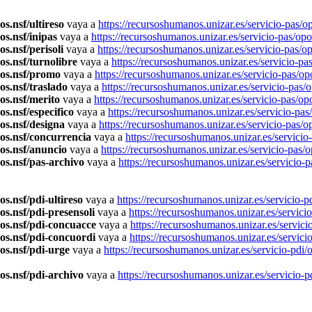
s.nsf/ultireso
vaya a
https://recursoshumanos.unizar.es/servicio-pas/o
os.nsf/inipas
vaya a
https://recursoshumanos.unizar.es/servicio-pas/op
s.nsf/perisoli
vaya a
https://recursoshumanos.unizar.es/servicio-pas/o
os.nsf/turnolibre
vaya a
https://recursoshumanos.unizar.es/servicio-pa
sos.nsf/promo
vaya a
https://recursoshumanos.unizar.es/servicio-pas/o
os.nsf/traslado
vaya a
https://recursoshumanos.unizar.es/servicio-pas/
os.nsf/merito
vaya a
https://recursoshumanos.unizar.es/servicio-pas/o
s.nsf/especifico
vaya a
https://recursoshumanos.unizar.es/servicio-pa
os.nsf/designa
vaya a
https://recursoshumanos.unizar.es/servicio-pas/o
sos.nsf/concurrencia
vaya a
https://recursoshumanos.unizar.es/servicio
os.nsf/anuncio
vaya a
https://recursoshumanos.unizar.es/servicio-pas/
os.nsf/pas-archivo
vaya a
https://recursoshumanos.unizar.es/servicio-
s.nsf/pdi-ultireso
vaya a
https://recursoshumanos.unizar.es/servicio-p
os.nsf/pdi-presensoli
vaya a
https://recursoshumanos.unizar.es/servici
sos.nsf/pdi-concuacce
vaya a
https://recursoshumanos.unizar.es/servic
os.nsf/pdi-concuordi
vaya a
https://recursoshumanos.unizar.es/servic
os.nsf/pdi-urge
vaya a
https://recursoshumanos.unizar.es/servicio-pdi
os.nsf/pdi-archivo
vaya a
https://recursoshumanos.unizar.es/servicio-